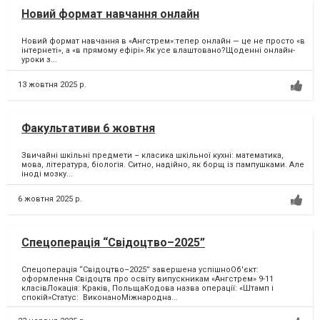
Новий формат навчання онлайн
Новий формат навчання в «Ангстрем»:тепер онлайн — це не просто «в
інтернеті», а «в прямому ефірі».Як усе влаштовано?Щоденні онлайн-
уроки з...
13 жовтня 2025 р.
Факультативи 6 жовтня
Звичайні шкільні предмети – класика шкільної кухні: математика,
мова, література, біологія. Ситно, надійно, як борщ із пампушками. Але
іноді мозку...
6 жовтня 2025 р.
Спецоперація “Свідоцтво–2025”
Спецоперація “Свідоцтво–2025” завершена успішноОб'єкт:
оформлення Свідоцтв про освіту випускникам «Ангстрем» 9-11
класівЛокація: Краків, ПольщаКодова назва операції: «Штамп і
спокій»Статус: ВиконаноМіжнародна...