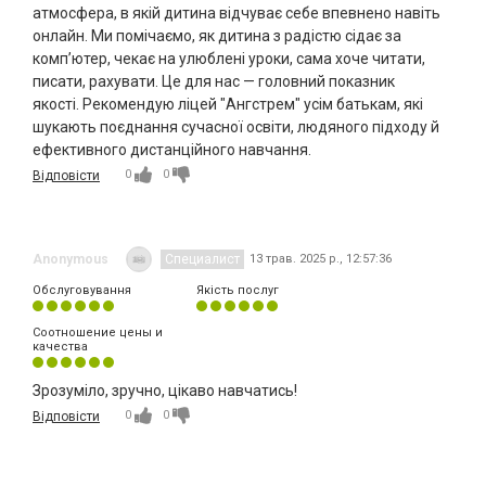
атмосфера, в якій дитина відчуває себе впевнено навіть
онлайн. Ми помічаємо, як дитина з радістю сідає за
комп’ютер, чекає на улюблені уроки, сама хоче читати,
писати, рахувати. Це для нас — головний показник
якості. Рекомендую ліцей "Ангстрем" усім батькам, які
шукають поєднання сучасної освіти, людяного підходу й
ефективного дистанційного навчання.
0
0
Відповісти
Anonymous
Специалист
13 трав. 2025 р., 12:57:36
Обслуговування
Якість послуг
Соотношение цены и
качества
Зрозуміло, зручно, цікаво навчатись!
0
0
Відповісти