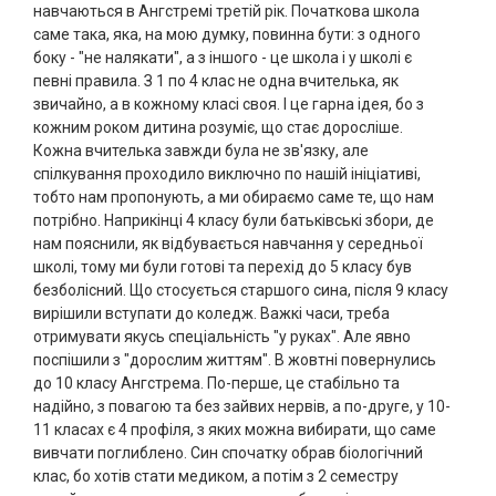
навчаються в Ангстремі третій рік. Початкова школа
саме така, яка, на мою думку, повинна бути: з одного
боку - "не налякати", а з іншого - це школа і у школі є
певні правила. З 1 по 4 клас не одна вчителька, як
звичайно, а в кожному класі своя. І це гарна ідея, бо з
кожним роком дитина розуміє, що стає доросліше.
Кожна вчителька завжди була не зв'язку, але
спілкування проходило виключно по нашій ініціативі,
тобто нам пропонують, а ми обираємо саме те, що нам
потрібно. Наприкінці 4 класу були батьківські збори, де
нам пояснили, як відбувається навчання у середньої
школі, тому ми були готові та перехід до 5 класу був
безболісний. Що стосується старшого сина, після 9 класу
вирішили вступати до коледж. Важкі часи, треба
отримувати якусь спеціальність "у руках". Але явно
поспішили з "дорослим життям". В жовтні повернулись
до 10 класу Ангстрема. По-перше, це стабільно та
надійно, з повагою та без зайвих нервів, а по-друге, у 10-
11 класах є 4 профіля, з яких можна вибирати, що саме
вивчати поглиблено. Син спочатку обрав біологічний
клас, бо хотів стати медиком, а потім з 2 семестру