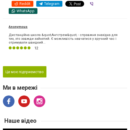
Reddit
Telegram
Viber
WhatsApp
Anonymous
Дистанційна школа &quot;Ангстрем&quot; - справжня знахідка для
тих, хто завжди зайнятий. Є можливість навчатися у зручний час і
отримувати швидкий...
12
Це моє підприємство
Ми в мережі
Наше відео