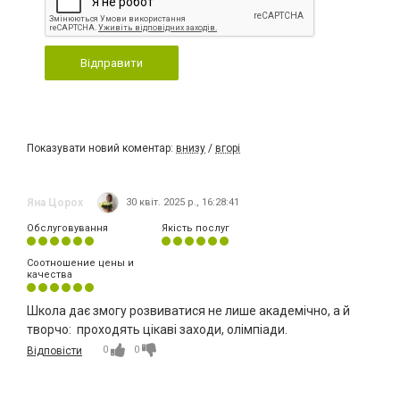
Відправити
Показувати новий коментар:
внизу
/
вгорі
Яна Цорох
30 квіт. 2025 р., 16:28:41
Обслуговування
Якість послуг
Соотношение цены и
качества
Школа дає змогу розвиватися не лише академічно, а й
творчо: проходять цікаві заходи, олімпіади.
0
0
Відповісти