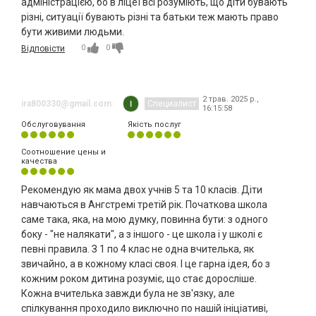
адміністрацією, бо в ліцеї всі розуміють, що діти бувають
різні, ситуації бувають різні та батьки теж мають право
бути живими людьми.
0
0
Відповісти
2 трав. 2025 р.,
ira800330@gmail.com
Специалист
16:15:58
Обслуговування
Якість послуг
Соотношение цены и
качества
Рекомендую як мама двох учнів 5 та 10 класів. Діти
навчаються в Ангстремі третій рік. Початкова школа
саме така, яка, на мою думку, повинна бути: з одного
боку - "не налякати", а з іншого - це школа і у школі є
певні правила. З 1 по 4 клас не одна вчителька, як
звичайно, а в кожному класі своя. І це гарна ідея, бо з
кожним роком дитина розуміє, що стає доросліше.
Кожна вчителька завжди була не зв'язку, але
спілкування проходило виключно по нашій ініціативі,