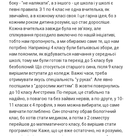
боку - "не налякати", а з іншого - це школа і у школі є
певні правила. З 1 по 4 клас не одна вчителька, як
звичайно, а в кожному класі своя. І це гарна ідея, бо з
кожним роком дитина розуміє, що стає доросліше.
Кожна вчителька завжди була не зв'язку, але
спілкування проходило виключно по нашій ініціативі,
тобто нам пропонують, а ми обираємо саме те, що нам
потрібно. Наприкінці 4 класу були батьківські збори, де
нам пояснили, як відбувається навчання у середньої
школі, тому ми були готові та перехід до 5 класу був
безболісний. Що стосується старшого сина, після 9 класу
вирішили вступати до коледж. Важкі часи, треба
отримувати якусь спеціальність "у руках". Але явно
поспішили з "дорослим життям". В жовтні повернулись
до 10 класу Ангстрема. По-перше, це стабільно та
надійно, з повагою та без зайвих нервів, а по-друге, у 10-
11 класах є 4 профіля, з яких можна вибирати, що саме
вивчати поглиблено. Син спочатку обрав біологічний
клас, бо хотів стати медиком, а потім з 2 семестру
перейшов до математичного класу, бо вирішив стати
програмістом. Каже, що це вже остаточно, но я розумію,