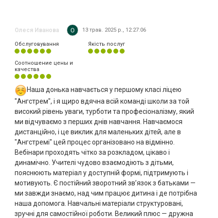
Олеся Иванова
13 трав. 2025 р., 12:27:06
Обслуговування
Якість послуг
Соотношение цены и
качества
Наша донька навчається у першому класі ліцею
"Ангстрем", і я щиро вдячна всій команді школи за той
високий рівень уваги, турботи та професіоналізму, який
ми відчуваємо з перших днів навчання. Навчаємося
дистанційно, і це виклик для маленьких дітей, але в
"Ангстремі" цей процес організовано на відмінно.
Вебінари проходять чітко за розкладом, цікаво і
динамічно. Учителі чудово взаємодіють з дітьми,
пояснюють матеріал у доступній формі, підтримують і
мотивують. Є постійний зворотний зв’язок з батьками —
ми завжди знаємо, над чим працює дитина і де потрібна
наша допомога. Навчальні матеріали структуровані,
зручні для самостійної роботи. Великий плюс — дружна