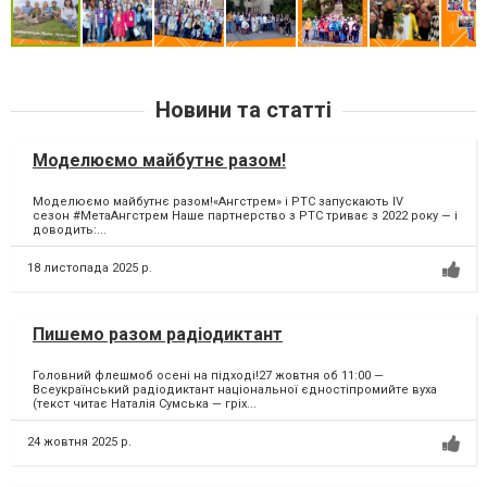
Новини та статті
Моделюємо майбутнє разом!
Моделюємо майбутнє разом!«Ангстрем» і PTC запускають IV
сезон #МетаАнгстрем Наше партнерство з PTC триває з 2022 року — і
доводить:...
18 листопада 2025 р.
Пишемо разом радіодиктант
Головний флешмоб осені на підході!27 жовтня об 11:00 —
Всеукраїнський радіодиктант національної єдностіпромийте вуха
(текст читає Наталія Сумська — гріх...
24 жовтня 2025 р.