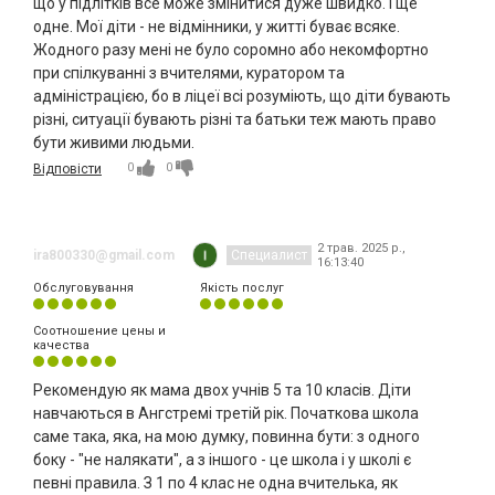
що у підлітків все може змінитися дуже швидко. І ще
одне. Мої діти - не відмінники, у житті буває всяке.
Жодного разу мені не було соромно або некомфортно
при спілкуванні з вчителями, куратором та
адміністрацією, бо в ліцеї всі розуміють, що діти бувають
різні, ситуації бувають різні та батьки теж мають право
бути живими людьми.
0
0
Відповісти
2 трав. 2025 р.,
ira800330@gmail.com
Специалист
16:13:40
Обслуговування
Якість послуг
Соотношение цены и
качества
Рекомендую як мама двох учнів 5 та 10 класів. Діти
навчаються в Ангстремі третій рік. Початкова школа
саме така, яка, на мою думку, повинна бути: з одного
боку - "не налякати", а з іншого - це школа і у школі є
певні правила. З 1 по 4 клас не одна вчителька, як