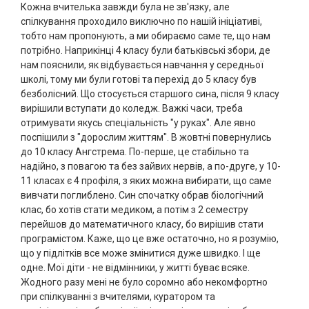
Кожна вчителька завжди була не зв'язку, але
спілкування проходило виключно по нашій ініціативі,
тобто нам пропонують, а ми обираємо саме те, що нам
потрібно. Наприкінці 4 класу були батьківські збори, де
нам пояснили, як відбувається навчання у середньої
школі, тому ми були готові та перехід до 5 класу був
безболісний. Що стосується старшого сина, після 9 класу
вирішили вступати до коледж. Важкі часи, треба
отримувати якусь спеціальність "у руках". Але явно
поспішили з "дорослим життям". В жовтні повернулись
до 10 класу Ангстрема. По-перше, це стабільно та
надійно, з повагою та без зайвих нервів, а по-друге, у 10-
11 класах є 4 профіля, з яких можна вибирати, що саме
вивчати поглиблено. Син спочатку обрав біологічний
клас, бо хотів стати медиком, а потім з 2 семестру
перейшов до математичного класу, бо вирішив стати
програмістом. Каже, що це вже остаточно, но я розумію,
що у підлітків все може змінитися дуже швидко. І ще
одне. Мої діти - не відмінники, у житті буває всяке.
Жодного разу мені не було соромно або некомфортно
при спілкуванні з вчителями, куратором та