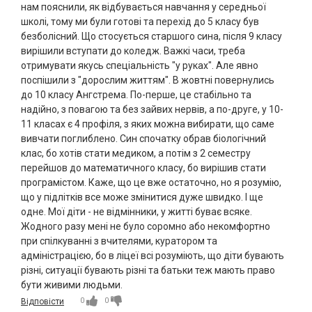
нам пояснили, як відбувається навчання у середньої
школі, тому ми були готові та перехід до 5 класу був
безболісний. Що стосується старшого сина, після 9 класу
вирішили вступати до коледж. Важкі часи, треба
отримувати якусь спеціальність "у руках". Але явно
поспішили з "дорослим життям". В жовтні повернулись
до 10 класу Ангстрема. По-перше, це стабільно та
надійно, з повагою та без зайвих нервів, а по-друге, у 10-
11 класах є 4 профіля, з яких можна вибирати, що саме
вивчати поглиблено. Син спочатку обрав біологічний
клас, бо хотів стати медиком, а потім з 2 семестру
перейшов до математичного класу, бо вирішив стати
програмістом. Каже, що це вже остаточно, но я розумію,
що у підлітків все може змінитися дуже швидко. І ще
одне. Мої діти - не відмінники, у житті буває всяке.
Жодного разу мені не було соромно або некомфортно
при спілкуванні з вчителями, куратором та
адміністрацією, бо в ліцеї всі розуміють, що діти бувають
різні, ситуації бувають різні та батьки теж мають право
бути живими людьми.
0
0
Відповісти