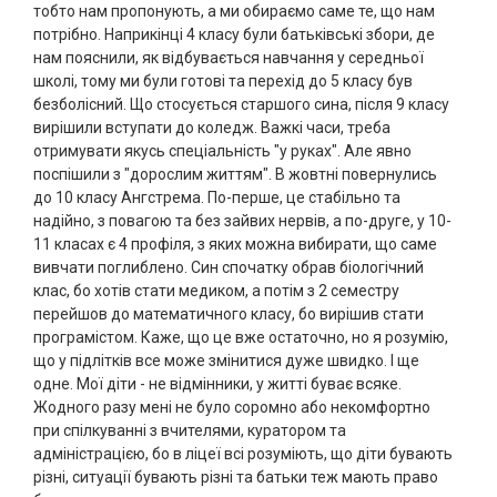
тобто нам пропонують, а ми обираємо саме те, що нам
потрібно. Наприкінці 4 класу були батьківські збори, де
нам пояснили, як відбувається навчання у середньої
школі, тому ми були готові та перехід до 5 класу був
безболісний. Що стосується старшого сина, після 9 класу
вирішили вступати до коледж. Важкі часи, треба
отримувати якусь спеціальність "у руках". Але явно
поспішили з "дорослим життям". В жовтні повернулись
до 10 класу Ангстрема. По-перше, це стабільно та
надійно, з повагою та без зайвих нервів, а по-друге, у 10-
11 класах є 4 профіля, з яких можна вибирати, що саме
вивчати поглиблено. Син спочатку обрав біологічний
клас, бо хотів стати медиком, а потім з 2 семестру
перейшов до математичного класу, бо вирішив стати
програмістом. Каже, що це вже остаточно, но я розумію,
що у підлітків все може змінитися дуже швидко. І ще
одне. Мої діти - не відмінники, у житті буває всяке.
Жодного разу мені не було соромно або некомфортно
при спілкуванні з вчителями, куратором та
адміністрацією, бо в ліцеї всі розуміють, що діти бувають
різні, ситуації бувають різні та батьки теж мають право