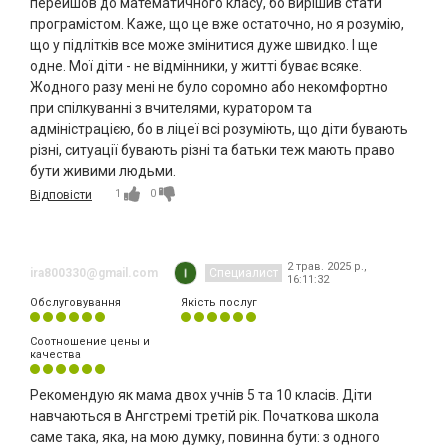
перейшов до математичного класу, бо вирішив стати
програмістом. Каже, що це вже остаточно, но я розумію,
що у підлітків все може змінитися дуже швидко. І ще
одне. Мої діти - не відмінники, у житті буває всяке.
Жодного разу мені не було соромно або некомфортно
при спілкуванні з вчителями, куратором та
адміністрацією, бо в ліцеї всі розуміють, що діти бувають
різні, ситуації бувають різні та батьки теж мають право
бути живими людьми.
1
0
Відповісти
2 трав. 2025 р.,
ira800330@gmail.com
Специалист
16:11:32
Обслуговування
Якість послуг
Соотношение цены и
качества
Рекомендую як мама двох учнів 5 та 10 класів. Діти
навчаються в Ангстремі третій рік. Початкова школа
саме така, яка, на мою думку, повинна бути: з одного