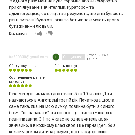
Жодного разу мені не було соромно або некомфортно
при спілкуванні з вчителями, куратором та
адміністрацією, бо в ліцеї всі розуміють, що діти бувають
різні, ситуації бувають різні та батьки теж мають право
бути живими людьми.
0
0
Відповісти
2 трав. 2025 р.,
ira800330@gmail.com
Специалист
16:14:30
Обслуговування
Якість послуг
Соотношение цены и
качества
Рекомендую як мама двох учнів 5 та 10 класів. Діти
навчаються в Ангстремі третій рік. Початкова школа
саме така, яка, на мою думку, повинна бути: з одного
боку - "не налякати", а з іншого - це школа і у школі є
певні правила. З 1 по 4 клас не одна вчителька, як
звичайно, а в кожному класі своя. І це гарна ідея, бо з
кожним роком дитина розуміє, що стає доросліше.