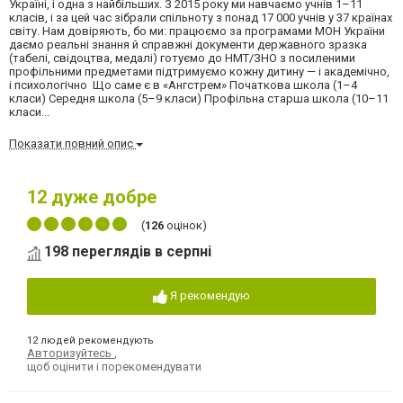
Україні, і одна з найбільших. З 2015 року ми навчаємо учнів 1–11
класів, і за цей час зібрали спільноту з понад 17 000 учнів у 37 країнах
світу. Нам довіряють, бо ми: працюємо за програмами МОН України
даємо реальні знання й справжні документи державного зразка
(табелі, свідоцтва, медалі) готуємо до НМТ/ЗНО з посиленими
профільними предметами підтримуємо кожну дитину — і академічно,
і психологічно Що саме є в «Ангстрем» Початкова школа (1–4
класи) Середня школа (5–9 класи) Профільна старша школа (10–11
класи...
Показати повний опис
12
дуже добре
(
126
оцінок)
198 переглядів в серпні
Я рекомендую
12 людей рекомендують
Авторизуйтесь
,
щоб оцінити і порекомендувати