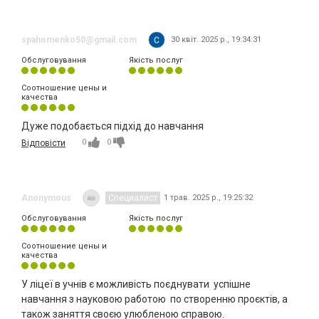
spahomenko50@gmail.com
30 квіт. 2025 р., 19:34:31
Обслуговування
Якість послуг
Соотношение цены и
качества
Дуже подобається підхід до навчання
0
0
Відповісти
Anonymous
Специалист
1 трав. 2025 р., 19:25:32
Обслуговування
Якість послуг
Соотношение цены и
качества
У ліцеї в учнів є можливість поєднувати успішне
навчання з науковою работою по створенню проєктів, а
також заняття своєю улюбленою справою.