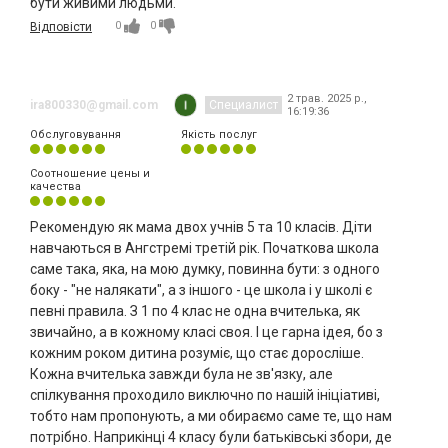
бути живими людьми.
0
0
Відповісти
2 трав. 2025 р.,
ira800330@gmail.com
Специалист
16:19:36
Обслуговування
Якість послуг
Соотношение цены и
качества
Рекомендую як мама двох учнів 5 та 10 класів. Діти
навчаються в Ангстремі третій рік. Початкова школа
саме така, яка, на мою думку, повинна бути: з одного
боку - "не налякати", а з іншого - це школа і у школі є
певні правила. З 1 по 4 клас не одна вчителька, як
звичайно, а в кожному класі своя. І це гарна ідея, бо з
кожним роком дитина розуміє, що стає доросліше.
Кожна вчителька завжди була не зв'язку, але
спілкування проходило виключно по нашій ініціативі,
тобто нам пропонують, а ми обираємо саме те, що нам
потрібно. Наприкінці 4 класу були батьківські збори, де