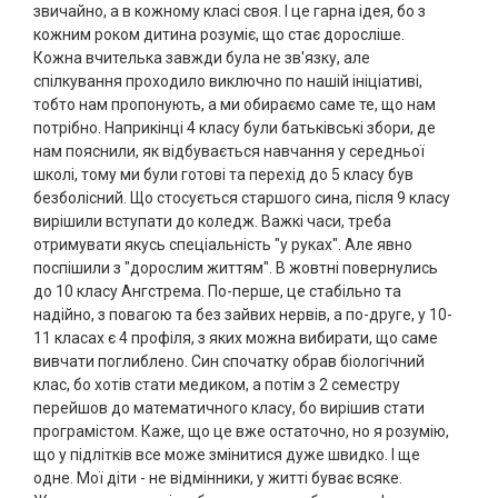
звичайно, а в кожному класі своя. І це гарна ідея, бо з
кожним роком дитина розуміє, що стає доросліше.
Кожна вчителька завжди була не зв'язку, але
спілкування проходило виключно по нашій ініціативі,
тобто нам пропонують, а ми обираємо саме те, що нам
потрібно. Наприкінці 4 класу були батьківські збори, де
нам пояснили, як відбувається навчання у середньої
школі, тому ми були готові та перехід до 5 класу був
безболісний. Що стосується старшого сина, після 9 класу
вирішили вступати до коледж. Важкі часи, треба
отримувати якусь спеціальність "у руках". Але явно
поспішили з "дорослим життям". В жовтні повернулись
до 10 класу Ангстрема. По-перше, це стабільно та
надійно, з повагою та без зайвих нервів, а по-друге, у 10-
11 класах є 4 профіля, з яких можна вибирати, що саме
вивчати поглиблено. Син спочатку обрав біологічний
клас, бо хотів стати медиком, а потім з 2 семестру
перейшов до математичного класу, бо вирішив стати
програмістом. Каже, що це вже остаточно, но я розумію,
що у підлітків все може змінитися дуже швидко. І ще
одне. Мої діти - не відмінники, у житті буває всяке.